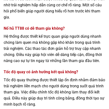
nhờ trải nghiệm hấp dẫn cùng cơ chế rõ ràng. Một số câu
hỏi phổ biến giúp người dùng hiểu rõ hơn trước khi tham
gia.
Nổ hũ TT88 có dễ tham gia không?
Hệ thống được thiết kế trực quan giúp người dùng nhanh
chóng làm quen mà không gặp khó khăn trong quá trình
trải nghiệm. Các thao tác đơn giản hỗ trợ truy cập nhanh
chóng. Điều này giúp hội viên dễ dàng tiếp cận, đồng thời
nâng cao sự tự tin ngay từ những lần tham gia đầu tiên.
Tốc độ quay có ảnh hưởng kết quả không?
Tốc độ quay thường được thiết lập ổn định nhằm đảm bảo
trải nghiệm liền mạch cho người dùng trong suốt quá trình
tham gia. Việc điều chỉnh tốc độ không làm thay đổi kết
quả. Điều này giúp duy trì tính công bằng, đồng thời tạo sự
minh bạch rõ ràng.