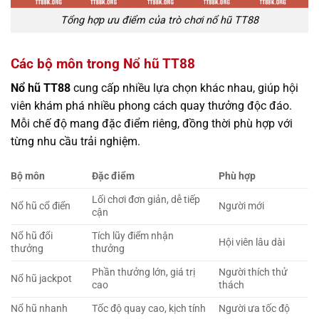
Tổng hợp ưu điểm của trò chơi nổ hũ TT88
Các bộ môn trong Nổ hũ TT88
Nổ hũ TT88
cung cấp nhiều lựa chọn khác nhau, giúp hội
viên khám phá nhiều phong cách quay thưởng độc đáo.
Mỗi chế độ mang đặc điểm riêng, đồng thời phù hợp với
từng nhu cầu trải nghiệm.
Bộ môn
Đặc điểm
Phù hợp
Lối chơi đơn giản, dễ tiếp
Nổ hũ cổ điển
Người mới
cận
Nổ hũ đổi
Tích lũy điểm nhận
Hội viên lâu dài
thưởng
thưởng
Phần thưởng lớn, giá trị
Người thích thử
Nổ hũ jackpot
cao
thách
Nổ hũ nhanh
Tốc độ quay cao, kịch tính
Người ưa tốc độ